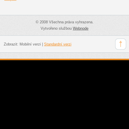
© 2008 Všechna práva vyhrazena.
Vytvořeno službou
Webnode
Zobrazit:
Mobilní verzi
|
Standardní verzi