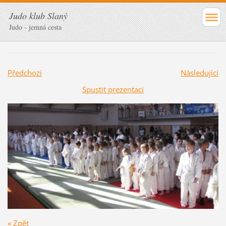
Judo klub Slaný
Judo - jemná cesta
Předchozí
Následující
Spustit prezentaci
« Zpět