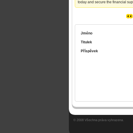
today and secure the financial su
Jméno
Titulek
Příspěvek
© 2008 Všechna práva vyhrazena.