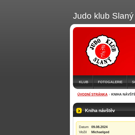
Judo klub Slaný
KLUB
FOTOGALERIE
S
ÚVODNÍ STRÁNKA
KNIHA NÁVŠT
Kniha návštěv
Datum
09.08.2024
Vložil
Michaelged