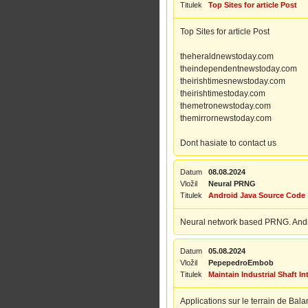
Titulek
Top Sites for article Post
Top Sites for article Post
theheraldnewstoday.com
theindependentnewstoday.com
theirishtimesnewstoday.com
theirishtimestoday.com
themetronewstoday.com
themirrornewstoday.com
Dont hasiate to contact us
Datum
08.08.2024
Vložil
Neural PRNG
Titulek
Android Java Source Code
Neural network based PRNG. Androi
Datum
05.08.2024
Vložil
PepepedroEmbob
Titulek
Maintain Industrial Shaft I
Applications sur le terrain de Bal