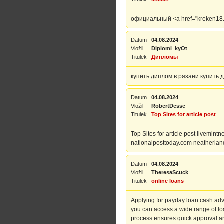
официальный <a href="kreken18.at
Datum
04.08.2024
Vložil
Diplomi_kyOt
Titulek
Дипломы
купить диплом в рязани купить д
Datum
04.08.2024
Vložil
RobertDesse
Titulek
Top Sites for article post
Top Sites for article post livem
nationalposttoday.com neatherla
Datum
04.08.2024
Vložil
TheresaScuck
Titulek
online loans
Applying for payday loan cash adv
you can access a wide range of loa
process ensures quick approval an