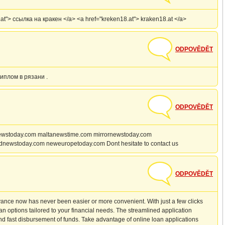
"> ссылка на кракен </a> <a href="kreken18.at"> kraken18.at </a>
ODPOVĚDĚT
иплом в рязани .
ODPOVĚDĚT
intnewstoday.com maltanewstime.com mirrornewstoday.com
ndnewstoday.com neweuropetoday.com Dont hesitate to contact us
ODPOVĚDĚT
ance now has never been easier or more convenient. With just a few clicks
n options tailored to your financial needs. The streamlined application
d fast disbursement of funds. Take advantage of online loan applications