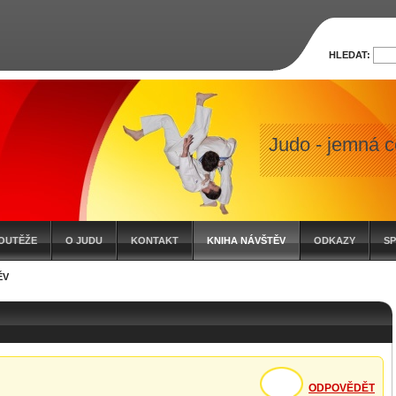
HLEDAT:
Judo - jemná c
OUTĚŽE
O JUDU
KONTAKT
KNIHA NÁVŠTĚV
ODKAZY
S
ĚV
ODPOVĚDĚT