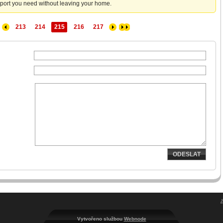
pport you need without leaving your home.
213
214
215
216
217
ODESLAT
Vytvořeno službou
Webnode