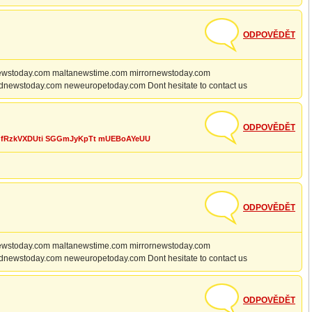
ODPOVĚDĚT
intnewstoday.com maltanewstime.com mirrornewstoday.com
ndnewstoday.com neweuropetoday.com Dont hesitate to contact us
ODPOVĚDĚT
 fRzkVXDUti SGGmJyKpTt mUEBoAYeUU
ODPOVĚDĚT
intnewstoday.com maltanewstime.com mirrornewstoday.com
ndnewstoday.com neweuropetoday.com Dont hesitate to contact us
ODPOVĚDĚT