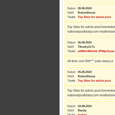
Datum
05.08.2024
Vložil
RobertDesse
Titulek
Top Sites for article post
Top Sites for article post livem
nationalposttoday.com neatherla
Datum
05.08.2024
Vložil
TEnxKyZzYz
Titulek
mMNnrWbGkb XPWjaTysas
All time cool 000*** judo-slany.cz
Datum
05.08.2024
Vložil
RobertDesse
Titulek
Top Sites for article post
Top Sites for article post livem
nationalposttoday.com neatherla
Datum
04.08.2024
Vložil
Randy
Titulek
kraken