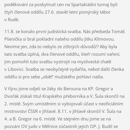
poděkování za poskytnutí cen na Spartakiádní turnaj byli
čtyři členové oddílu 27.6. stavět letní pionýrský tábor
v Rudě.
11.8. se konalo první judistická svatba. Nás předseda Tomáš
Pšenička si bral pokladní našeho oddílu Jitku Klímovou.
Nevíme jen, zda to nebylo ze zištných důvodů!? Aby byla
tato svatba úplná, dva členové oddílu, kteří rozumí vaření,
jim pomohli tuto svatbu vystrojit na myslivecké chatě
v Libovici. Svatba se neobyčejně vydařila, neboť další členka
oddílu si pro sebe „oběť“ mužského pohlaví našla.
V říjnu jsme odjeli se žáky do Berouna na KP. Gregor a
Dvořák získali titul Krajského přeborníka a V. Šula skončil na
2. místě. Svým umístěním si vybojovali účast v neoficiálním
mistrovství ČSSR v Jihlavě. 8.11. v Jihlavě skončil V. Šula na
4. a B. Gregor na 6. místě. Ve stejném dnu jsme se na
pozvání OV judo v Mělníce zúčastnili jejich OP. J. Budil se