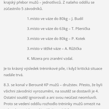
krajský přebor mužů – jednotlivců. Z našeho oddílu se
zúčastnilo 5 závodníků.
1.místo ve váze do 80kg – J. Budil
3.místo ve váze do 63kg – T. Pšenička
3.místo ve váze do 80kg – P. Kotek
3.místo v těžké váze – A. Růžička
K. Mizera pro zranění vzdal.
Je to krásný výsledek tréninkové píle, i když kritická situace
nadále trvá.
8.3. se konal v Berouně KP mužů – družstev. Přesto, že byli
všichni závodníci vyrozuměni, na soutěž se dostavili je 4.
Ostatní soutěž ignorovali a ani svou neúčast neomluvili.
Proto se vedení oddílu rozhodlo tréninky mužů omezit na