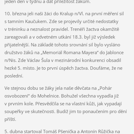
jeden den v týdnu a dát příležitost žákům.
10. března jeli naši žáci do Kralup n/Vl. na první měření sil
s tamním Kaučukem. Zde se projevily určité nedostatky
v tréninku a neznalost pravidel. Trenéři žactva okamžitě
zareagovali a v odvetném utkání 18.3. byl již výsledek
přijatelnější. Na základě tohoto srovnání sil bylo vysláno
družstvo žáků na „Memoriál Romana Mayera“ do Jablonce
n/Nis. Zde Václav Šula v mezinárodní konkurenci obsadil
hezké 5. místo. Je to první úspěch žactva. Doufáme, že ne
poslední.
Ve stejnou dobu se žáky jela naše děvčata na „Pohár
osvobození“ do Mohelnice. Bohužel všechna vypadla již
v prvním kole. Přesvědčila se na vlastní kůži, jak vypadají
soupeřky ve skutečnosti. Budiž jim to ponaučením pro dění
příští.
5. dubna startoval Tomáš Pšenička a Antonín Růžička na