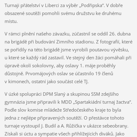
Turnaji přátelství v Liberci za výběr „Podřipska“. V dobře
obsazené soutěži pomohli svému družstvu ke druhému
místu.
V rámci plnění našeho závazku, zúčastnil se oddíl 26. dubna
na brigádě při budování Zimního stadionu. Z fotografií, které
se pořídily na této brigádě jsme vyrobili poutavou vývěsku,
u které se každý rád zastavil. Ve stejný den žáci pomáhali při
úpravě okolí sokolovny, aby oslavy 1. máje proběhly
důstojně. Prvomájových oslav se účastnilo 19 členů
v kimonech, ostatní jako součást celé TJ.
V úzké spolupráci DPM Slaný a skupinou SSM zdejšího
gymnázia jsme připravili k MDD „Spartakiádní turnaj žactva“.
Podle slov komise mládeže Středočeského kraje to byla
jedna z nejlépe připravených soutěží. O přestávce tohoto
turnaje vystoupil J. Budil a A. Růžička v ukázce sebeobrany.
Získali si úctu a sympatie všech přihlížejících diváků. Jako