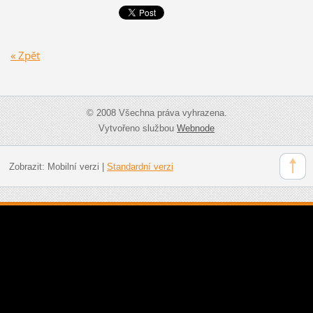
« Zpět
© 2008 Všechna práva vyhrazena.
Vytvořeno službou
Webnode
Zobrazit:
Mobilní verzi
|
Standardní verzi