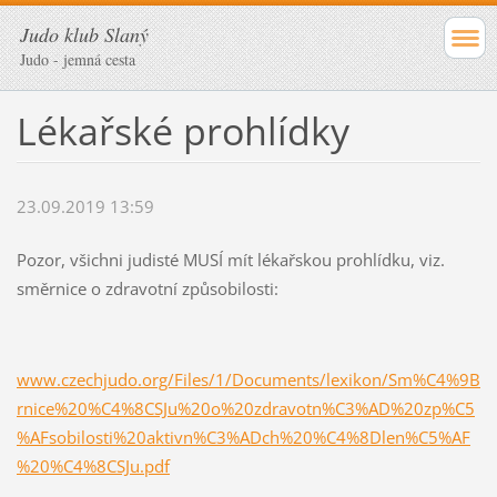
Judo klub Slaný
Judo - jemná cesta
Lékařské prohlídky
23.09.2019 13:59
Pozor, všichni judisté MUSÍ mít lékařskou prohlídku, viz.
směrnice o zdravotní způsobilosti:
www.czechjudo.org/Files/1/Documents/lexikon/Sm%C4%9B
rnice%20%C4%8CSJu%20o%20zdravotn%C3%AD%20zp%C5
%AFsobilosti%20aktivn%C3%ADch%20%C4%8Dlen%C5%AF
%20%C4%8CSJu.pdf