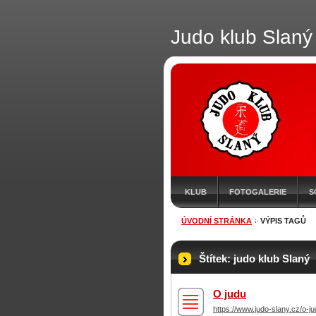
Judo klub Slaný
KLUB
FOTOGALERIE
S
ÚVODNÍ STRÁNKA
VÝPIS TAGŮ
Štítek: judo klub Slaný
O judu
https://www.judo-slany.cz/o-ju