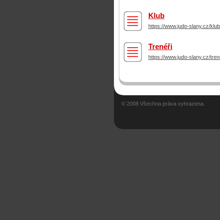
Klub
https://www.judo-slany.cz/klub
Trenéři
https://www.judo-slany.cz/trene
© 2008 Všechna práva vyhrazena.