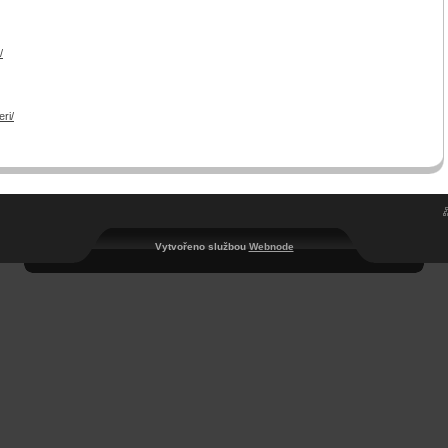
/
ri/
Vytvořeno službou
Webnode