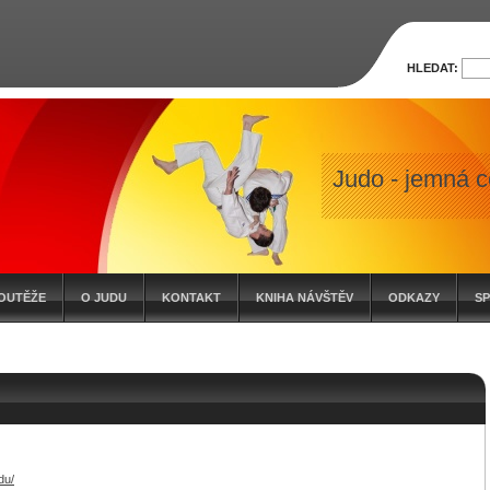
HLEDAT:
Judo - jemná c
OUTĚŽE
O JUDU
KONTAKT
KNIHA NÁVŠTĚV
ODKAZY
S
du/