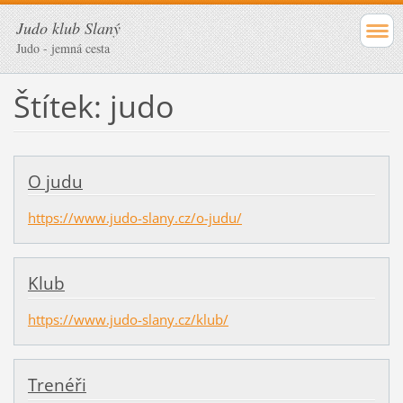
Judo klub Slaný
Judo - jemná cesta
Štítek: judo
O judu
https://www.judo-slany.cz/o-judu/
Klub
https://www.judo-slany.cz/klub/
Trenéři