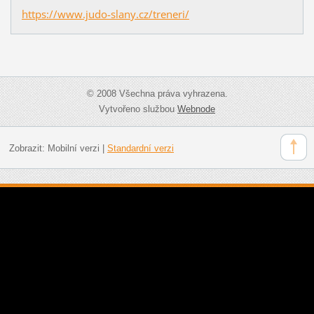
https://www.judo-slany.cz/treneri/
© 2008 Všechna práva vyhrazena.
Vytvořeno službou
Webnode
Zobrazit:
Mobilní verzi
|
Standardní verzi