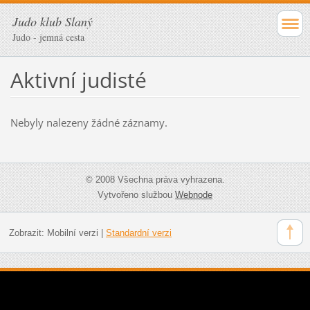
Judo klub Slaný
Judo - jemná cesta
Aktivní judisté
Nebyly nalezeny žádné záznamy.
© 2008 Všechna práva vyhrazena.
Vytvořeno službou
Webnode
Zobrazit:
Mobilní verzi
|
Standardní verzi