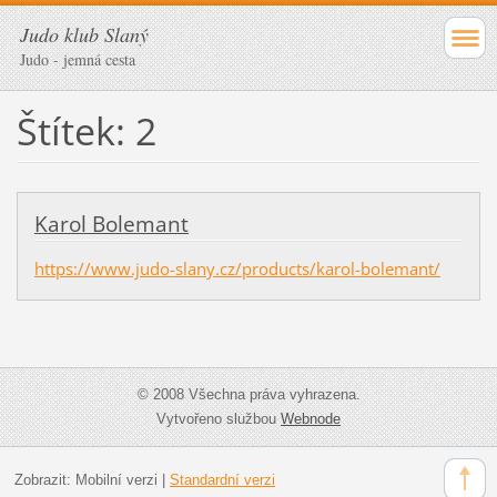
Judo klub Slaný
Judo - jemná cesta
Štítek: 2
Karol Bolemant
https://www.judo-slany.cz/products/karol-bolemant/
© 2008 Všechna práva vyhrazena.
Vytvořeno službou
Webnode
Zobrazit:
Mobilní verzi
|
Standardní verzi