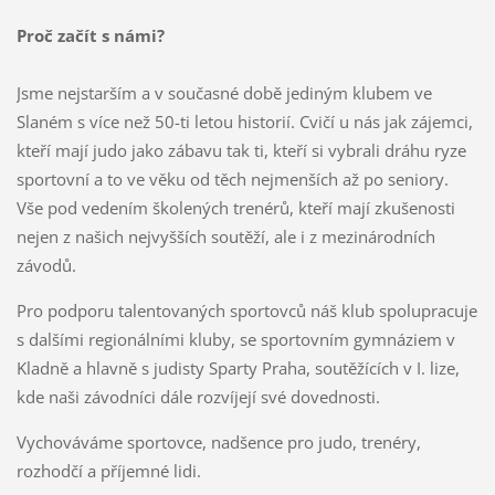
Proč začít s námi?
Jsme nejstarším a v současné době jediným klubem ve
Slaném s více než 50-ti letou historií. Cvičí u nás jak zájemci,
kteří mají judo jako zábavu tak ti, kteří si vybrali dráhu ryze
sportovní a to ve věku od těch nejmenších až po seniory.
Vše pod vedením školených trenérů, kteří mají zkušenosti
nejen z našich nejvyšších soutěží, ale i z mezinárodních
závodů.
Pro podporu talentovaných sportovců náš klub spolupracuje
s dalšími regionálními kluby, se sportovním gymnáziem v
Kladně a hlavně s judisty Sparty Praha, soutěžících v I. lize,
kde naši závodníci dále rozvíjejí své dovednosti.
Vychováváme sportovce, nadšence pro judo, trenéry,
rozhodčí a příjemné lidi.