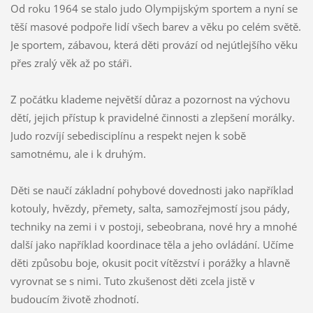
Od roku 1964 se stalo judo Olympijským sportem a nyní se
těší masové podpoře lidí všech barev a věku po celém světě.
Je sportem, zábavou, která děti provází od nejútlejšího věku
přes zralý věk až po stáři.
Z počátku klademe největší důraz a pozornost na výchovu
dětí, jejich přístup k pravidelné činnosti a zlepšení morálky.
Judo rozvíjí sebedisciplínu a respekt nejen k sobě
samotnému, ale i k druhým.
Děti se naučí základní pohybové dovednosti jako například
kotouly, hvězdy, přemety, salta, samozřejmostí jsou pády,
techniky na zemi i v postoji, sebeobrana, nové hry a mnohé
další jako například koordinace těla a jeho ovládání. Učíme
děti způsobu boje, okusit pocit vítězství i porážky a hlavně
vyrovnat se s nimi. Tuto zkušenost děti zcela jistě v
budoucím životě zhodnotí.