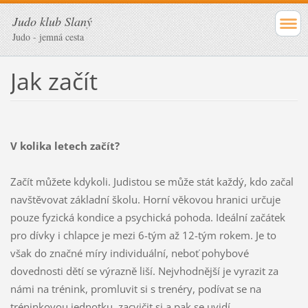
Judo klub Slaný
Judo - jemná cesta
Jak začít
V kolika letech začít?
Začít můžete kdykoli. Judistou se může stát každý, kdo začal
navštěvovat základní školu. Horní věkovou hranici určuje
pouze fyzická kondice a psychická pohoda. Ideální začátek
pro dívky i chlapce je mezi 6-tým až 12-tým rokem. Je to
však do značné míry individuální, neboť pohybové
dovednosti dětí se výrazně liší. Nejvhodnější je vyrazit za
námi na trénink, promluvit si s trenéry, podívat se na
tréninkovou jednotku, zacvičit si a pak se uvidí.