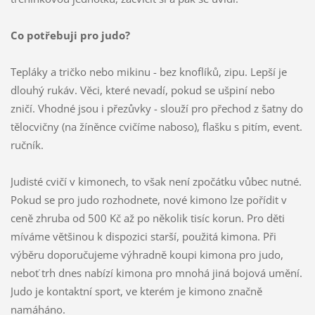
Co potřebuji pro judo?
Tepláky a tričko nebo mikinu - bez knoflíků, zipu. Lepší je
dlouhý rukáv. Věci, které nevadí, pokud se ušpiní nebo
zničí. Vhodné jsou i přezůvky - slouží pro přechod z šatny do
tělocvičny (na žíněnce cvičíme naboso), flašku s pitím, event.
ručník.
Judisté cvičí v kimonech, to však není zpočátku vůbec nutné.
Pokud se pro judo rozhodnete, nové kimono lze pořídit v
ceně zhruba od 500 Kč až po několik tisíc korun. Pro děti
míváme většinou k dispozici starší, použitá kimona. Při
výběru doporučujeme výhradně koupi kimona pro judo,
neboť trh dnes nabízí kimona pro mnohá jiná bojová umění.
Judo je kontaktní sport, ve kterém je kimono značně
namáháno.