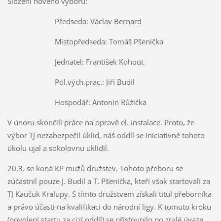
Složení nového výboru:
Předseda: Václav Bernard
Místopředseda: Tomáš Pšenička
Jednatel: František Kohout
Pol.vých.prac.: Jiří Budil
Hospodář: Antonín Růžička
V únoru skončili práce na opravě el. instalace. Proto, že
výbor TJ nezabezpečil úklid, náš oddíl se iniciativně tohoto
úkolu ujal a sokolovnu uklidil.
20.3. se koná KP mužů družstev. Tohoto přeboru se
zúčastnil pouze J. Budil a T. Pšenička, kteří však startovali za
TJ Kaučuk Kralupy. S tímto družstvem získali titul přeborníka
a právo účasti na kvalifikaci do národní ligy. K tomuto kroku
(povolení startu za cizí oddíl) se přistoupilo po zralé úvaze,