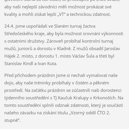
aby naši nejlepší závodníci měli možnost prokázat své
kvality a mohli získat lepší „VT“ a technickou zdatnost.
24.4. jsme uspořádali ve Slaném turnaj žactva
Středočeského kraje, aby byla možnost srovnání výkonnosti
s ostatními družstvy. Zároveň probíhal kontrolní turnaj
mužů, juniorů a dorostu v Kladně. Z mužů obsadil Jaroslav
Hájek 2. místo, z dorostu 1. místo Václav Šula a třetí byl
Stanislav Kindl a Ivan Kuta.
Před příchodem prázdnin jsme si nechali vymalovat naše
dojo, aby naše tréninky probíhaly v čistém a pěkném
prostředí. Na začátku prázdnin se zúčastnili naši dorostenci
týdenního soustředění s TJ Kaučuk Kralupy v Krkonoších. Na
tomto soustředění splnili odznak zdatnosti, který je součástí
našeho závazku na získání titulu „Vzorný oddíl ČTO 2.
stupně“.