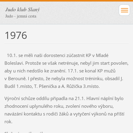
Judo klub Slaný
Judo - jemná cesta
1976
10.1. se měli naši dorostenci zúčastnit KP v Mladé
Boleslavi. Protože se však netrénuje, nebyl jim start povolen,
aby u nich nedošlo ke zranění. 17.1. se konal KP mužů
v Berouně. I přesto, že nebyla možnost tréninku, obsadil J.
Budil 1.místo, T. Pšenička a A. Růžička 3.místo.
Výroční schůze oddílu připadla na 21.1. Hlavní náplní bylo
zhodnocení uplynulého roku, zvolení nového výboru,
navázání kontaktu s rodiči žáků a vytyčení výkonů na příští
rok.