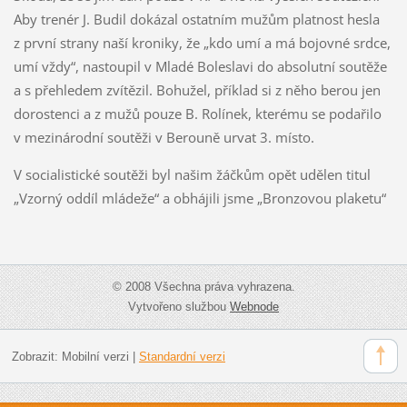
Aby trenér J. Budil dokázal ostatním mužům platnost hesla
z první strany naší kroniky, že „kdo umí a má bojovné srdce,
umí vždy“, nastoupil v Mladé Boleslavi do absolutní soutěže
a s přehledem zvítězil. Bohužel, příklad si z něho berou jen
dorostenci a z mužů pouze B. Rolínek, kterému se podařilo
v mezinárodní soutěži v Berouně urvat 3. místo.
V socialistické soutěži byl našim žáčkům opět udělen titul
„Vzorný oddíl mládeže“ a obhájili jsme „Bronzovou plaketu“
© 2008 Všechna práva vyhrazena.
Vytvořeno službou
Webnode
Zobrazit:
Mobilní verzi
|
Standardní verzi