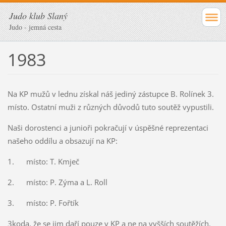
Judo klub Slaný
Judo - jemná cesta
1983
Na KP mužů v lednu získal náš jediný zástupce B. Rolínek 3.
místo. Ostatní muži z různých důvodů tuto soutěž vypustili.
Naši dorostenci a junioři pokračují v úspěšné reprezentaci
našeho oddílu a obsazují na KP:
1.
místo: T. Kmječ
2.
místo: P. Zýma a L. Roll
3.
místo: P. Fořtík
3koda, že se jim daří pouze v KP a ne na vyšších soutěžích.